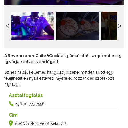
A Sevencorner Coffe&Cocktail pünkösdtől szeptember 15-
ig várja kedves vendégeit!
Színes italok, kellemes hangulat, jó zene, minden adott egy
felejthetetlen nyári estéhez! Gyere el hozzánk és szórakozz
hajnalig!
Asztalfoglalás
+36 70 775 7556
Cím
8600 Siófok, Petőfi sétány 3.