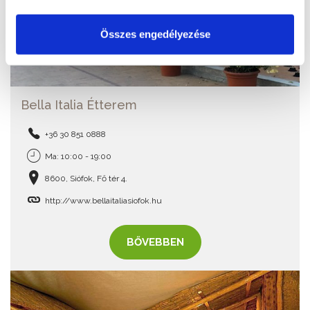
Összes engedélyezése
Bella Italia Étterem
+36 30 851 0888
Ma: 10:00 - 19:00
8600, Siófok, Fő tér 4.
http://www.bellaitaliasiofok.hu
BŐVEBBEN