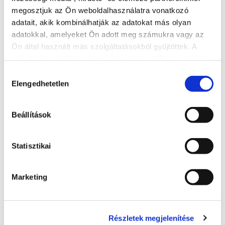
ZORBA sparhelten sült juhtúrós lepény
megosztjuk az Ön weboldalhasználatra vonatkozó
street food
adatait, akik kombinálhatják az adatokat más olyan
adatokkal, amelyeket Ön adott meg számukra vagy az
+36 20 295 8913
Ön által használt más szolgáltatásokból gyűjtöttek. A
8600, Siófok, Bajcsy-Zsilinszky utca 130.
weboldalon való böngészés folytatásával Ön hozzájárul a
sütik használatához.
Hozzájárulás
Elengedhetetlen
kiválasztása
zorbavendeglatas@gmail.com
Beállítások
BŐVEBBEN
Statisztikai
Marketing
Részletek megjelenítése