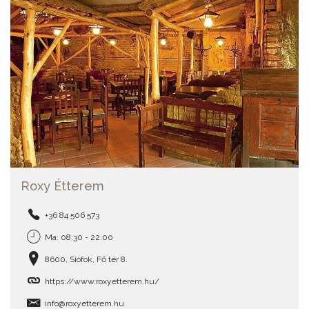
Roxy Étterem
+36 84 506 573
Ma: 08:30 - 22:00
8600, Siófok, Fő tér 8.
https://www.roxyetterem.hu/
info@roxyetterem.hu