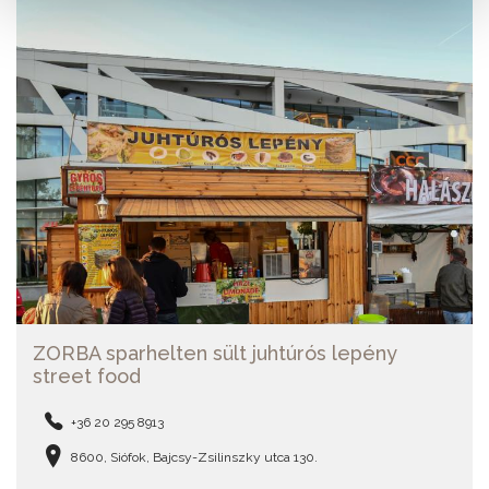
ZORBA sparhelten sült juhtúrós lepény
street food
+36 20 295 8913
8600, Siófok, Bajcsy-Zsilinszky utca 130.