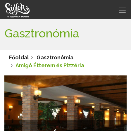
Gasztronómia
Főoldal
Gasztronómia
Amigó Étterem és Pizzéria