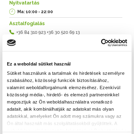
Nyitvatartás
Ma: 10:00 - 22:00
Asztalfoglalás
+36 84 310 923
+36 30 520 69 13
Cím
8600 Siófok, Fő utca 99.
Ez a weboldal sütiket használ
Weboldal
Sütiket használunk a tartalmak és hirdetések személyre
http://www.amigopizzeria.hu/Home
szabásához, közösségi funkciók biztosításához,
valamint weboldalforgalmunk elemzéséhez. Ezenkívül
További éttermek
közösségi média-, hirdető- és elemező partnereinkkel
megosztjuk az Ön weboldalhasználatra vonatkozó
adatait, akik kombinálhatják az adatokat más olyan
adatokkal, amelyeket Ön adott meg számukra vagy az
Ön által használt más szolgáltatásokból gyűjtöttek. A
weboldalon való böngészés folytatásával Ön hozzájárul a