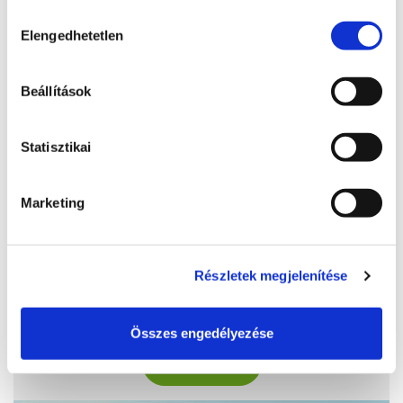
sütik használatához.
Hozzájárulás
Elengedhetetlen
kiválasztása
Beállítások
Statisztikai
Bella Italia Étterem
Marketing
+36 30 851 0888
Ma: 10:00 - 19:00
Részletek megjelenítése
8600, Siófok, Fő tér 4.
http://www.bellaitaliasiofok.hu
Összes engedélyezése
BŐVEBBEN