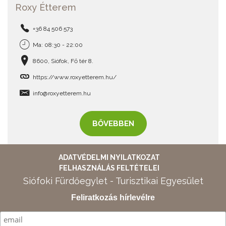
Roxy Étterem
+36 84 506 573
Ma: 08:30 - 22:00
8600, Siófok, Fő tér 8.
https://www.roxyetterem.hu/
info@roxyetterem.hu
BŐVEBBEN
ADATVÉDELMI NYILATKOZAT
FELHASZNÁLÁS FELTÉTELEI
Siófoki Fürdőegylet - Turisztikai Egyesület
Feliratkozás hírlevélre