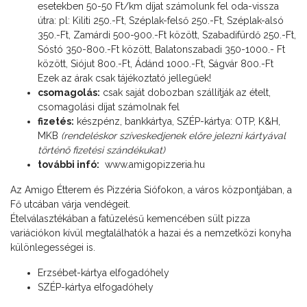
esetekben 50-50 Ft/km díjat számolunk fel oda-vissza
útra: pl: Kiliti 250.-Ft, Széplak-felső 250.-Ft, Széplak-alsó
350.-Ft, Zamárdi 500-900.-Ft között, Szabadifürdő 250.-Ft,
Sóstó 350-800.-Ft között, Balatonszabadi 350-1000.- Ft
között, Siójut 800.-Ft, Ádánd 1000.-Ft, Ságvár 800.-Ft
Ezek az árak csak tájékoztató jellegűek!
csomagolás:
csak saját dobozban szállítják az ételt,
csomagolási díjat számolnak fel
fizetés:
készpénz, bankkártya, SZÉP-kártya: OTP, K&H,
MKB
(rendeléskor szíveskedjenek előre jelezni kártyával
történő fizetési szándékukat)
további infó:
www.amigopizzeria.hu
Az Amigo Étterem és Pizzéria Siófokon, a város központjában, a
Fő utcában várja vendégeit.
Ételválasztékában a fatüzelésű kemencében sült pizza
variációkon kívül megtalálhatók a hazai és a nemzetközi konyha
különlegességei is.
Erzsébet-kártya elfogadóhely
SZÉP-kártya elfogadóhely