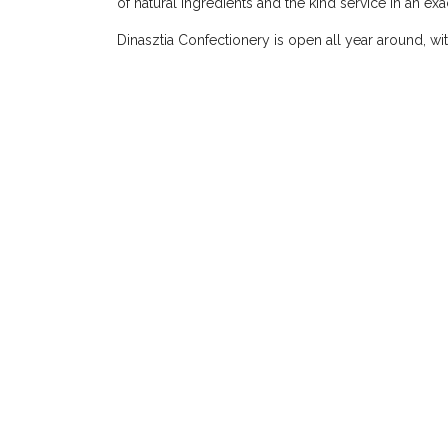
of natural ingredients and the kind service in an ex
Dinasztia Confectionery is open all year around, w