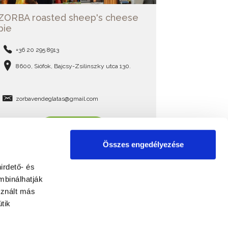
ZORBA roasted sheep's cheese
pie
+36 20 295 8913
8600, Siófok, Bajcsy-Zsilinszky utca 130.
zorbavendeglatas@gmail.com
READ MORE
Összes engedélyezése
irdető- és
mbinálhatják
sznált más
tik