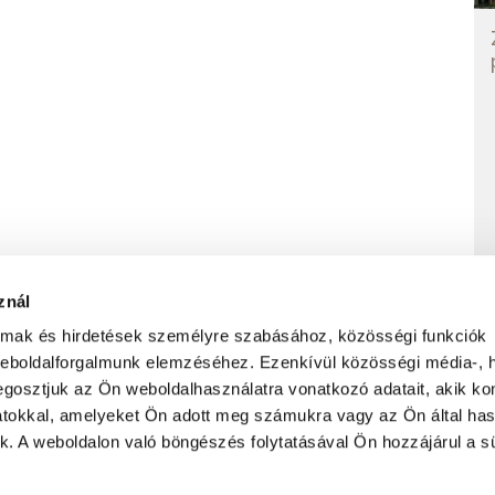
znál
almak és hirdetések személyre szabásához, közösségi funkciók
weboldalforgalmunk elemzéséhez. Ezenkívül közösségi média-, h
PRIVACY POLICY
TERMS AND CONDITIONS
gosztjuk az Ön weboldalhasználatra vonatkozó adatait, akik ko
atokkal, amelyeket Ön adott meg számukra vagy az Ön által ha
ek. A weboldalon való böngészés folytatásával Ön hozzájárul a sü
Subscribe to our newsletter