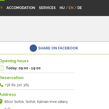
MY
ACCOMODATION
SERVICES
HU
/
EN
/
DE
SHARE ON FACEBOOK
Opening hours
Today: 09:00 - 19:00
Reservation
+36 84 310 365
Address
8600 Siófok, Siófok, Kálmán Imre sétány
2./c