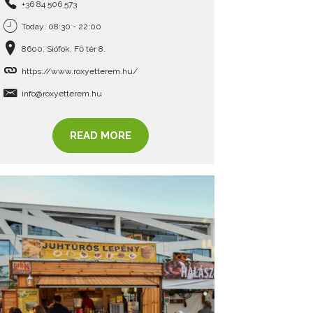
+36 84 506 573
Today: 08:30 - 22:00
8600, Siófok, Fő tér 8.
https://www.roxyetterem.hu/
info@roxyetterem.hu
READ MORE