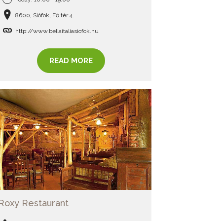
8600, Siófok, Fő tér 4.
http://www.bellaitaliasiofok.hu
READ MORE
Roxy Restaurant