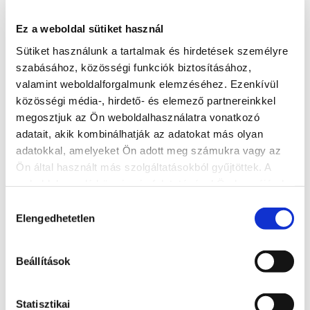
Ez a weboldal sütiket használ
Sütiket használunk a tartalmak és hirdetések személyre
szabásához, közösségi funkciók biztosításához,
valamint weboldalforgalmunk elemzéséhez. Ezenkívül
közösségi média-, hirdető- és elemező partnereinkkel
megosztjuk az Ön weboldalhasználatra vonatkozó
adatait, akik kombinálhatják az adatokat más olyan
adatokkal, amelyeket Ön adott meg számukra vagy az
Ön által használt más szolgáltatásokból gyűjtöttek. A
weboldalon való böngészés folytatásával Ön hozzájárul a
sütik használatához.
Hozzájárulás
Elengedhetetlen
Roxy Restaurant
kiválasztása
+36 84 506 573
Beállítások
Today: 08:30 - 22:00
8600, Siófok, Fő tér 8.
Statisztikai