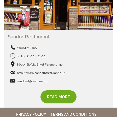
Sándor Restaurant
+36 84 312 829
Today: 11:00 - 21:00
8600, Siófok, Erkel Ferenc u. 30
http://www.sandorrestaurant.hu/
sandrest@t-online.hu
READ MORE
PRIVACY POLICY
TERMS AND CONDITIONS