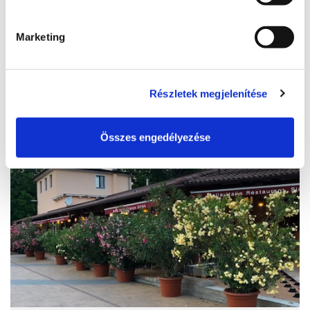
https://www.roxyetterem.hu/
info@roxyetterem.hu
Marketing
READ MORE
Részletek megjelenítése
Összes engedélyezése