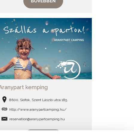
BŐVEBBEN
Aranypart kemping
8600, Siófok, Szent László utca 185.
http://www.aranypartcamping.hu/
reservation@aranypartcamping.hu