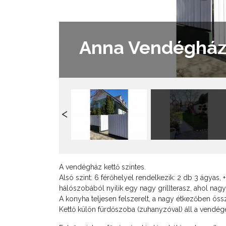
Anna Vendéghá
A vendégház kettő szintes.
Alsó szint: 6 férőhelyel rendelkezik: 2 db 3 ágyas, 
hálószobából nyilik egy nagy grillterasz, ahol nagy g
A konyha teljesen felszerelt, a nagy étkezőben össz
Kettő külön fürdőszoba (zuhanyzóval) áll a vendég