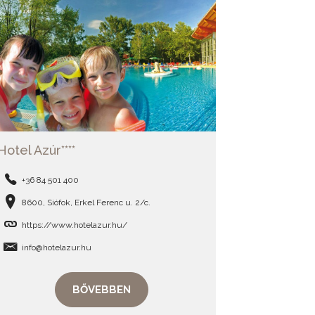
Hotel Azúr****
+36 84 501 400
8600, Siófok, Erkel Ferenc u. 2/c.
https://www.hotelazur.hu/
info@hotelazur.hu
BŐVEBBEN