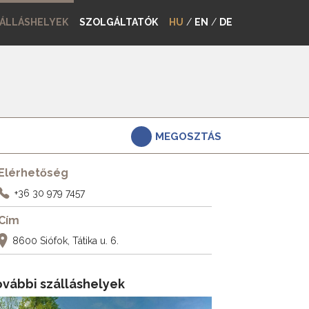
ÁLLÁSHELYEK
SZOLGÁLTATÓK
HU
/
EN
/
DE
MEGOSZTÁS
Elérhetőség
+36 30 979 7457
Cím
8600 Siófok, Tátika u. 6.
ovábbi szálláshelyek