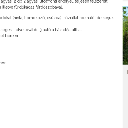
ágyas, 2 db 2 ágyas, utcafronti erkélyel, teljesen felszerelt
 illetve fürdőkádas fürdőszobával.
dokat (hinta, homokozó, csúzda), háziállat hozható, de kérjük
éges,illetve további 3 autó a ház előtt állhat.
et bérelni.
non.