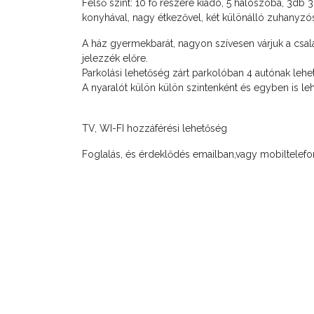
Felső szint: 10 fő részére kiadó, 5 hálószoba, 3db 3 
konyhával, nagy étkezővel, két különálló zuhanyzós
A ház gyermekbarát, nagyon szívesen várjuk a csalá
jelezzék előre.
Parkolási lehetőség zárt parkolóban 4 autónak lehets
A nyaralót külön külön szintenként és egyben is leh
TV, WI-FI hozzáférési lehetőség
Foglalás, és érdeklődés emailban,vagy mobiltelefo