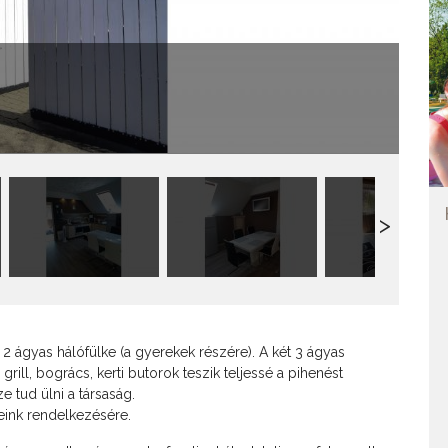
z
+ 2 ágyas hálófülke (a gyerekek részére). A két 3 ágyas
rill, bogrács, kerti butorok teszik teljessé a pihenést
e tud ülni a társaság.
eink rendelkezésére.