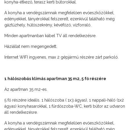
konyha-étkező, terasz kerti bútorokkal.
A konyha a vendégszámnak megfelelően evőeszközökkel,
edényekkel, tányérokkal felszerelt, ezenkívűl található még
gáztűzhely, hűtőszekrény, kévéfőző, vízforraló.
Minden apartmanban kábel TV áll rendelkezésre.
Háziállat nem megengedett.
Internet WIFI ingyenes, max 2 gépjármű részére zárt parkoló.
1 hálószobás klímás apartman 35 m2, 5 fő részére
Az apartman 35 m2-es.
5 fő részére ideális. 1 hálószoba ( 1x3 ágyas), 1 nappali-háló (1x2
ágyas) konyhasarokkal, 1 fürdőszoba-WC, kerti bútor az udvaron
áll rendelkezésre.
A konyha a vendégszámnak megfelelően evőeszközökkel,
edényekkel, tányérokkal felszerelt, ezenkívűl található még