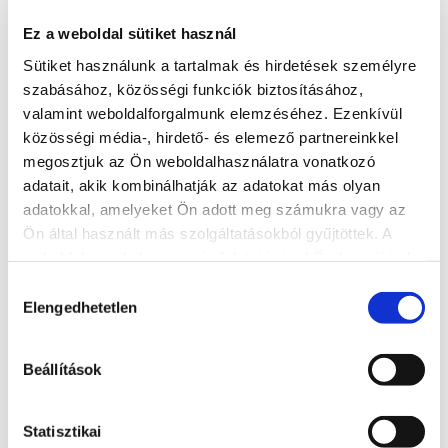
Minden apartmanban kábel TV áll rendelkezésre.
Ez a weboldal sütiket használ
Háziállat nem megengedett.
Sütiket használunk a tartalmak és hirdetések személyre
szabásához, közösségi funkciók biztosításához,
Internet WIFI ingyenes, max 1 gépkocsi részére zárt parkoló.
valamint weboldalforgalmunk elemzéséhez. Ezenkívül
Ingyenes parkoló
közösségi média-, hirdető- és elemező partnereinkkel
SZÉP kártya elfogadóhely
megosztjuk az Ön weboldalhasználatra vonatkozó
adatait, akik kombinálhatják az adatokat más olyan
adatokkal, amelyeket Ön adott meg számukra vagy az
Elérhetőség
Ön által használt más szolgáltatásokból gyűjtöttek. A
weboldalon való böngészés folytatásával Ön hozzájárul a
+36-20-9352-614
sütik használatához.
Hozzájárulás
Cím
Elengedhetetlen
kiválasztása
8600 Siófok, Wesselényi u.
Weboldal
Beállítások
http://www.richieapartement.hu/richie2-
apartman
Statisztikai