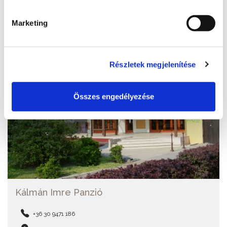
További szálláshelyek
Marketing
Részletek megjelenítése
Összes engedélyezése
Kálmán Imre Panzió
+36 30 9471 186