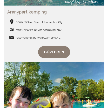
Aranypart kemping
8600, Siófok, Szent László utca 185.
http://www.aranypartcamping.hu/
reservation@aranypartcamping.hu
BŐVEBBEN