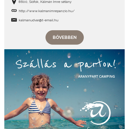
8600, Siófok, Kálmán Imre sétány
http://www.kalmanimrepanzio.hu/
kalmanudvar@t-email.hu
BŐVEBBEN