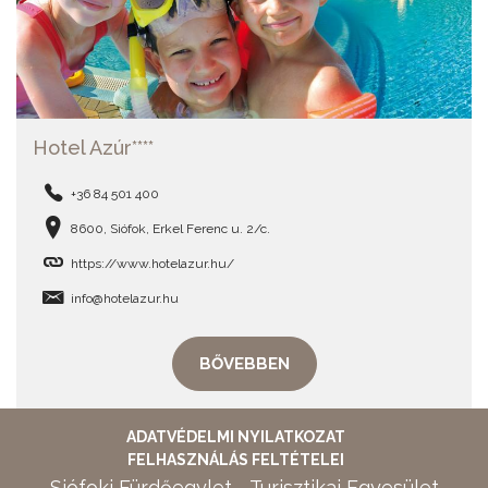
Hotel Azúr****
+36 84 501 400
8600, Siófok, Erkel Ferenc u. 2/c.
https://www.hotelazur.hu/
info@hotelazur.hu
BŐVEBBEN
ADATVÉDELMI NYILATKOZAT
FELHASZNÁLÁS FELTÉTELEI
Siófoki Fürdőegylet - Turisztikai Egyesület