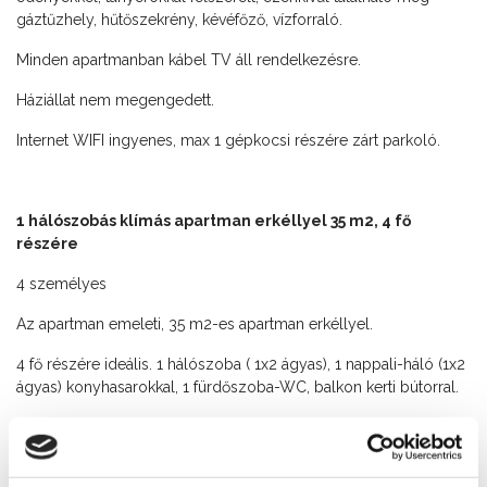
gáztűzhely, hűtőszekrény, kévéfőző, vízforraló.
Minden apartmanban kábel TV áll rendelkezésre.
Háziállat nem megengedett.
Internet WIFI ingyenes, max 1 gépkocsi részére zárt parkoló.
1 hálószobás klímás apartman erkéllyel 35 m2, 4 fő
részére
4 személyes
Az apartman emeleti, 35 m2-es apartman erkéllyel.
4 fő részére ideális. 1 hálószoba ( 1x2 ágyas), 1 nappali-háló (1x2
ágyas) konyhasarokkal, 1 fürdőszoba-WC, balkon kerti bútorral.
A konyha a vendégszámnak megfelelően evőeszközökkel,
edényekkel, tányérokkal felszerelt, ezenkívűl található még
gáztűzhely, hűtőszekrény, kávéfőző, vízforraló.