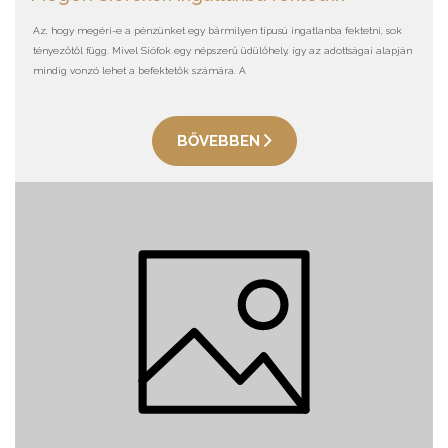
Az, hogy megéri-e a pénzünket egy bármilyen típusú ingatlanba fektetni, sok
tényezőtől függ. Mivel Siófok egy népszerű üdülőhely, így az adottságai alapján
mindig vonzó lehet a befektetők számára. A
BŐVEBBEN