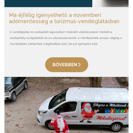
Ma éjfélig igényelhető a novemberi
adómentesség a turizmus-vendéglátásban
A vendéglátás és szabadidő ágazatban működő vállalkozások mellett a
szálláshely-szolgáltatók és az utazásszervezők is mentesülnek január végéig a
munkáltatói adóterhek megfizetése alól, de ezt igényelni kell.
BŐVEBBEN