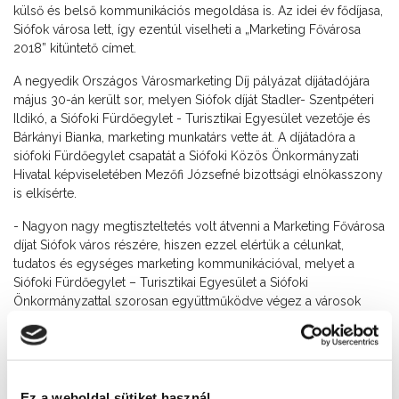
külső és belső kommunikációs megoldása is. Az idei év fődíjasa,
Siófok városa lett, így ezentúl viselheti a „Marketing Fővárosa
2018” kitüntető címet.
A negyedik Országos Városmarketing Díj pályázat díjátadójára
május 30-án került sor, melyen Siófok díját Stadler- Szentpéteri
Ildikó, a Siófoki Fürdőegylet - Turisztikai Egyesület vezetője és
Bárkányi Bianka, marketing munkatárs vette át. A díjátadóra a
siófoki Fürdőegylet csapatát a Siófoki Közös Önkormányzati
Hivatal képviseletében Mezőfi Józsefné bizottsági elnökasszony
is elkísérte.
- Nagyon nagy megtiszteltetés volt átvenni a Marketing Fővárosa
díjat Siófok város részére, hiszen ezzel elértük a célunkat,
tudatos és egységes marketing kommunikációval, melyet a
Siófoki Fürdőegylet – Turisztikai Egyesület a Siófoki
Önkormányzattal szorosan együttműködve végez a városok
versenyében egy előkelő helyre pozícionáltuk Siófokot.
Bizonyítottuk, hogy valóban „Itt kezdődik a Balaton”! - nyilatkozta
Stadler-Szentpéteri Ildikó a Siófoki Fürdőegylet – Turisztikai
Egyesület vezetője.
Ez a weboldal sütiket használ