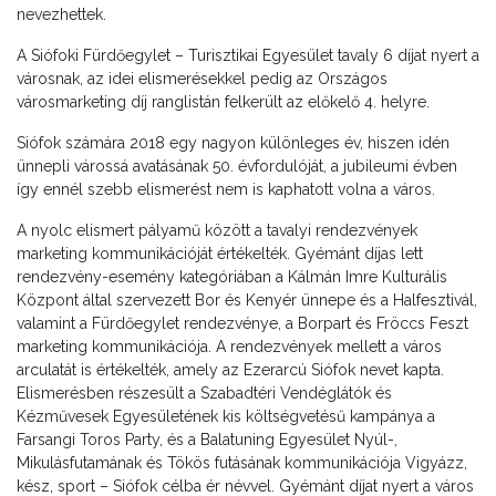
nevezhettek.
A Siófoki Fürdőegylet – Turisztikai Egyesület tavaly 6 díjat nyert a
városnak, az idei elismerésekkel pedig az Országos
városmarketing díj ranglistán felkerült az előkelő 4. helyre.
Siófok számára 2018 egy nagyon különleges év, hiszen idén
ünnepli várossá avatásának 50. évfordulóját, a jubileumi évben
így ennél szebb elismerést nem is kaphatott volna a város.
A nyolc elismert pályamű között a tavalyi rendezvények
marketing kommunikációját értékelték. Gyémánt díjas lett
rendezvény-esemény kategóriában a Kálmán Imre Kulturális
Központ által szervezett Bor és Kenyér ünnepe és a Halfesztivál,
valamint a Fürdőegylet rendezvénye, a Borpart és Fröccs Feszt
marketing kommunikációja. A rendezvények mellett a város
arculatát is értékelték, amely az Ezerarcú Siófok nevet kapta.
Elismerésben részesült a Szabadtéri Vendéglátók és
Kézművesek Egyesületének kis költségvetésű kampánya a
Farsangi Toros Party, és a Balatuning Egyesület Nyúl-,
Mikulásfutamának és Tökös futásának kommunikációja Vigyázz,
kész, sport – Siófok célba ér névvel. Gyémánt díjat nyert a város