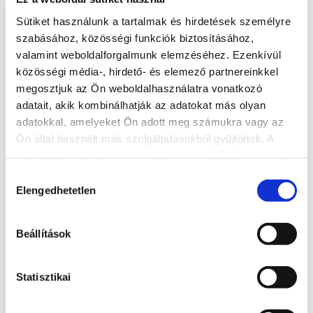
További hírek; fontos információk
Sütiket használunk a tartalmak és hirdetések személyre
szabásához, közösségi funkciók biztosításához,
valamint weboldalforgalmunk elemzéséhez. Ezenkívül
közösségi média-, hirdető- és elemező partnereinkkel
megosztjuk az Ön weboldalhasználatra vonatkozó
adatait, akik kombinálhatják az adatokat más olyan
adatokkal, amelyeket Ön adott meg számukra vagy az
Ön által használt más szolgáltatásokból gyűjtöttek. A
weboldalon való böngészés folytatásával Ön hozzájárul a
sütik használatához.
Hozzájárulás
Elengedhetetlen
kiválasztása
Beállítások
Halfesztivál Siófokon
2021-ben visszatér az ősz egyik legnagyobb balatoni gasztrorendezvénye, a
Statisztikai
siófoki Halfesztivál!
A gasztroélmények mellett koncertek, kalandos gyermekprogramok és