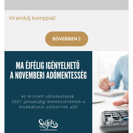
Kirándulj komppal!
BŐVEBBEN