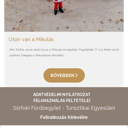
Úton van a Mikulás
Már Siófok város utcáit járva a Mikulás és segítője. Figyeljétek Ti is a fehér színű
autókat, Integess a Mikulásnak felirattal.
BŐVEBBEN
ADATVÉDELMI NYILATKOZAT
FELHASZNÁLÁS FELTÉTELEI
Siófoki Fürdőegylet - Turisztikai Egyesület
Feliratkozás hírlevélre