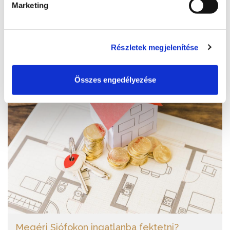
minőségi kézműves termékek várnak a család minden tagjára!
Marketing
BŐVEBBEN
Részletek megjelenítése
Összes engedélyezése
Megéri Siófokon ingatlanba fektetni?