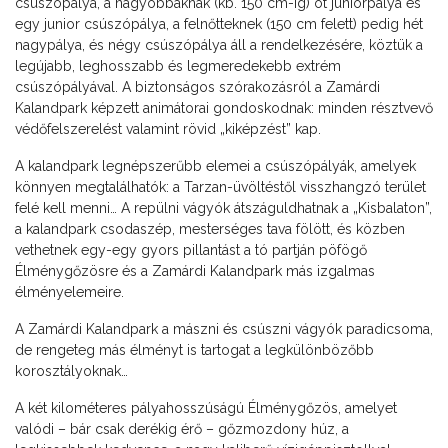
csúszópálya, a nagyobbaknak (kb. 150 cm-ig) öt juniorpálya és
egy junior csúszópálya, a felnőtteknek (150 cm felett) pedig hét
nagypálya, és négy csúszópálya áll a rendelkezésére, köztük a
legújabb, leghosszabb és legmeredekebb extrém
csúszópályával. A biztonságos szórakozásról a Zamárdi
Kalandpark képzett animátorai gondoskodnak: minden résztvevő
védőfelszerelést valamint rövid „kiképzést” kap.
A kalandpark legnépszerűbb elemei a csúszópályák, amelyek
könnyen megtalálhatók: a Tarzan-üvöltéstől visszhangzó terület
felé kell menni… A repülni vágyók átszáguldhatnak a „Kisbalaton”,
a kalandpark csodaszép, mesterséges tava fölött, és közben
vethetnek egy-egy gyors pillantást a tó partján pöfögő
Élménygőzösre és a Zamárdi Kalandpark más izgalmas
élményelemeire.
A Zamárdi Kalandpark a mászni és csúszni vágyók paradicsoma,
de rengeteg más élményt is tartogat a legkülönbözőbb
korosztályoknak…
A két kilométeres pályahosszúságú Élménygőzös, amelyet
valódi – bár csak derékig érő – gőzmozdony húz, a