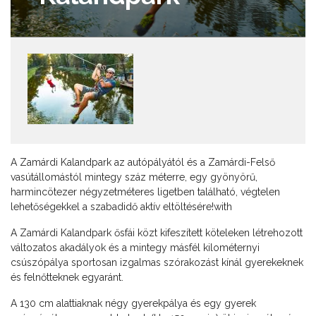
A Zamárdi Kalandpark az autópályától és a Zamárdi-Felső
vasútállomástól mintegy száz méterre, egy gyönyörű,
harmincötezer négyzetméteres ligetben található, végtelen
lehetőségekkel a szabadidő aktív eltöltésére!with
A Zamárdi Kalandpark ősfái közt kifeszített köteleken létrehozott
változatos akadályok és a mintegy másfél kilométernyi
csúszópálya sportosan izgalmas szórakozást kínál gyerekeknek
és felnőtteknek egyaránt.
A 130 cm alattiaknak négy gyerekpálya és egy gyerek