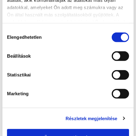
adatokkal, amelyeket Ön adott meg számukra vagy az
További szolgáltatók
Ön által használt más szolgáltatásokból gyűjtöttek. A
weboldalon való böngészés folytatásával Ön hozzájárul a
sütik használatához.
Hozzájárulás
Elengedhetetlen
kiválasztása
Beállítások
Statisztikai
Marketing
MolnAir Ballooning - balatoni
Részletek megjelenítése
hőlégballonozás
06 70 385 0035