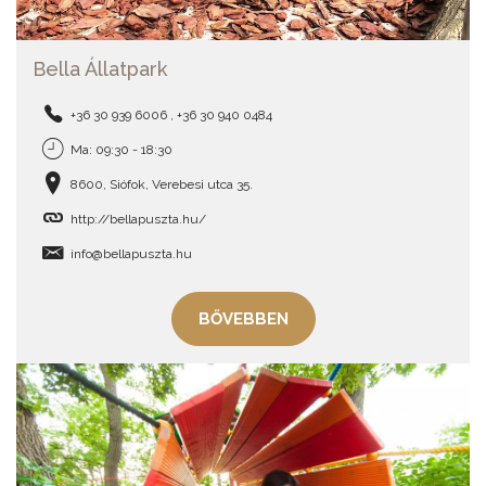
Bella Állatpark
+36 30 939 6006 , +36 30 940 0484
Ma: 09:30 - 18:30
8600, Siófok, Verebesi utca 35.
http://bellapuszta.hu/
info@bellapuszta.hu
BŐVEBBEN