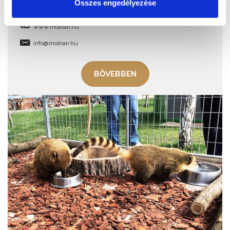
Összes engedélyezése
8611, Siófok-Kiliti repülőtér, Szekszárdi út
www.molnair.hu
info@molnair.hu
BŐVEBBEN