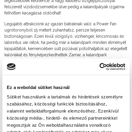
legkissebbek kedvence, a nagy kaliberű vízigéppisztollyal
felszerelt vízidodzsemekbe ülve pedig a kalandpályák izgalma
felhőtlen kacagássá oldódhat!
Legújabb attrakciónk az igazán bátraknak való: a Power Fan
ugrótoronyból 15 métert zuhanhatsz, persze teljesen
biztonságosan. Ezen kívül vízigolyó, vízihenger, kincsmosás és
labirintus vár rátok, ha pedig már a kalandpark minden élményét
kipipáltátok, kemencében sült pizzával pótolhatjátok az elégetett
kalóriákat és fényképezkedhettek Zamar, a kalandpark
kabalaszörnye társaságában!
Elérhetőség
+36 20 449 6831
Ez a weboldal sütiket használ
Cím
Sütiket használunk a tartalmak és hirdetések személyre
8621 Zamárdi, Siófoki út
szabásához, közösségi funkciók biztosításához,
valamint weboldalforgalmunk elemzéséhez. Ezenkívül
Weboldal
közösségi média-, hirdető- és elemező partnereinkkel
http://zamardikalandpark.hu/
megosztjuk az Ön weboldalhasználatra vonatkozó
adatait, akik kombinálhatják az adatokat más olyan