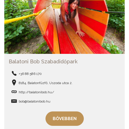
Balatoni Bob Szabadidőpark
+36 88 586 170
8184, Balatonfűzfő, Uszoda utca 2.
http://balatonibob.hu/
bob@balatonibob.hu
BŐVEBBEN