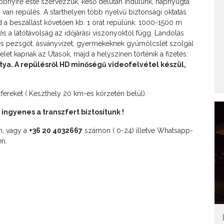
öbbnyire este szervezzük, késő délután indulunk, napnyugta
 van repülés. A starthelyen több nyelvű biztonsági oktatás
ajd a beszállást követően kb. 1 órát repülünk. 1000-1500 m
s a látótávolság az időjárási viszonyoktól függ. Landolás
es pezsgőt, ásványvizet, gyermekeknek gyümölcslét szolgál
let kapnak az Utasok, majd a helyszínen történik a fizetés:
ya. A repülésről HD minőségű videofelvétel készül,
zfereket ( Keszthely 20 km-es körzetén belül).
 ingyenes a transzfert biztosítunk !
n, vagy a
+36 20 4032667
számon ( 0-24) illetve Whatsapp-
n.