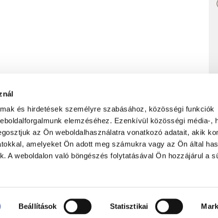
znál
almak és hirdetések személyre szabásához, közösségi funkciók
weboldalforgalmunk elemzéséhez. Ezenkívül közösségi média-, h
ADATVÉDELMI NYILATKOZAT
FELHASZNÁLÁS FELTÉTELEI
gosztjuk az Ön weboldalhasználatra vonatkozó adatait, akik ko
atokkal, amelyeket Ön adott meg számukra vagy az Ön által ha
ek. A weboldalon való böngészés folytatásával Ön hozzájárul a sü
ület
Feliratkozás hírlevélre
Beállítások
Statisztikai
Mark