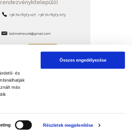
(rendezvénykitelepülő)
+36 70/6373-127 , +36 70/6373-073
lodimeheszet@gmail.com
BŐVEBBEN
Összes engedélyezése
irdető- és
mbinálhatják
sznált más
tik
eting
Részletek megjelenítése
Designed and developed by e-content solutions