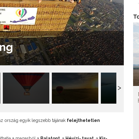
T
ing
az ország egyik legszebb tájának
felejthetetlen
áthatja a magasból a
Balatont
, a
Hévízi- tavat
, a
Kis-