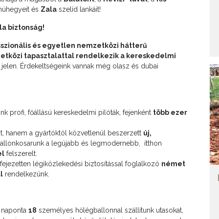
núhegyeit és
Zala
szelíd lankáit!
pla biztonság!
sszionális és egyetlen nemzetközi hátterű
tközi tapasztalattal rendelkezik a kereskedelmi
elen. Érdekeltségeink vannak még olasz és dubai
 profi, főállású kereskedelmi pilóták, fejenként
több ezer
, hanem a gyártóktól közvetlenül beszerzett
új,
allonkosarunk a legújabb és legmodernebb, itthon
el
felszerelt.
jezetten légiközlekedési biztosítással foglalkozó
német
l
rendelkezünk.
n) naponta
18
személyes hőlégballonnal szállítunk utasokat,