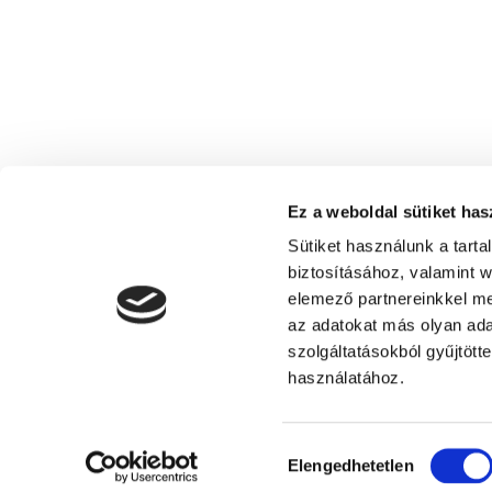
Ez a weboldal sütiket has
Sütiket használunk a tart
biztosításához, valamint 
elemező partnereinkkel me
az adatokat más olyan ad
szolgáltatásokból gyűjtött
Siófoki Fürdőegylet - Turisztikai Egyes
használatához.
Hozzájárulás
Elengedhetetlen
kiválasztása
© Copyright 2018 | Minden jog fenntartva