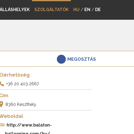
ÁLLÁSHELYEK
SZOLGÁLTATÓK
HU
/
EN
/
DE
MEGOSZTÁS
Elérhetőség
+36 20 403 2667
Cím
8360 Keszthely,
Weboldal
http://www.balaton-
ballooning.com/hu/