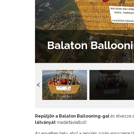
Balaton Balloon
Repüljön a Balaton Ballooning-gal
és élvezze 
látványát
madártávlatból!
Az egyetlen hely, ahol a repülés során egyszerre l