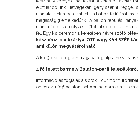
keszthely környéki indulással. A sétarepüléseket t
előtt landolunk. Hétvégéken igény szerint reggel is
után utasaink megtekinthetik a ballon felfújását, m
magasságig emelkedünk . A ballon repülési iránya é
után a földi személyzet hűtött alkoholos és ment
fel. Egy kis ceremónia keretében névre szóló okleve
készpénz, bankkártya, OTP vagy K&H SZÉP kárt
ami külön megvásárolható.
A kb. 3 órás program magába foglalja a helyi trans
4 fő felett bármely Balaton-parti településről
Információ és foglalás a siófoki Tourinform irodába
on és az
info@balaton-ballooning.com
e-mail címe