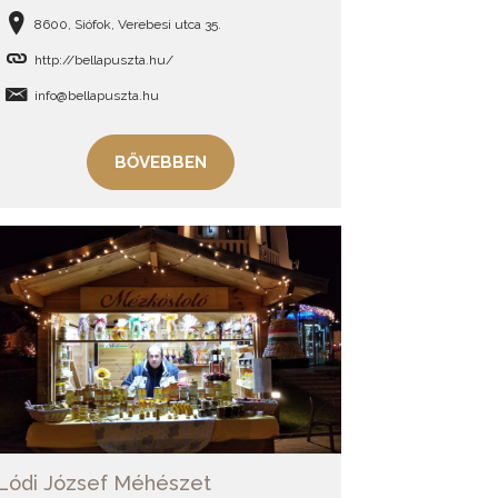
8600, Siófok, Verebesi utca 35.
http://bellapuszta.hu/
info@bellapuszta.hu
BŐVEBBEN
Lódi József Méhészet