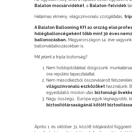
Balaton mocsárvidékét
, a
Balaton-felvidék
ta
Hatalmas élmény, világszínvonalú szolgáltatás,
tri
A Balaton Ballooning Kft az ország első profe
hőlégballoncégeként több mint 30 éves nemze
ballonozásban.
Magyarországon 14. éve vagyunk j
ballonvállalkozásokban is.
Mit jelent a tripla biztonság?
Nem hobbipilótákkal dolgozunk: munkatársaink
óra repülési tapasztalattal.
Nem másodkézből összevásárolt felszerelést
világszínvonalú eszközöket
használunk. B
egyedülálló módon utas
biztonsági övekk
Nagy összegű, Európa egyik legnagyobb, kife
biztosítótársaságánál kötött biztosítássa
Április 1. és október 31. között (időjárástól függőe