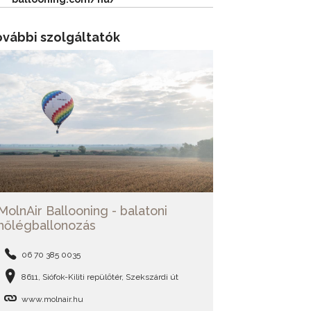
ovábbi szolgáltatók
MolnAir Ballooning - balatoni
hőlégballonozás
06 70 385 0035
8611, Siófok-Kiliti repülőtér, Szekszárdi út
www.molnair.hu