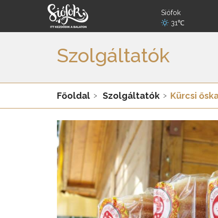
Siófok
31℃
Szolgáltatók
Főoldal
Szolgáltatók
Kürcsi ősk