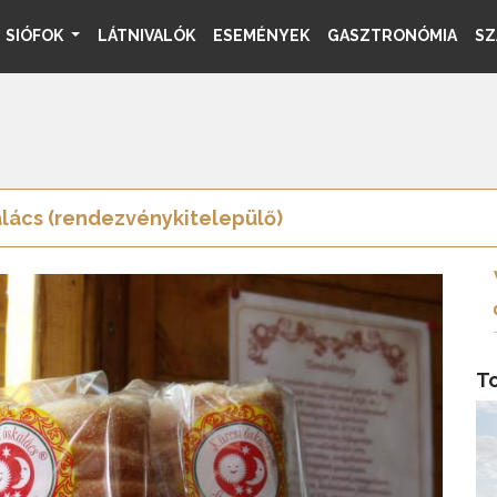
SIÓFOK
LÁTNIVALÓK
ESEMÉNYEK
GASZTRONÓMIA
SZ
alács (rendezvénykitelepülő)
T