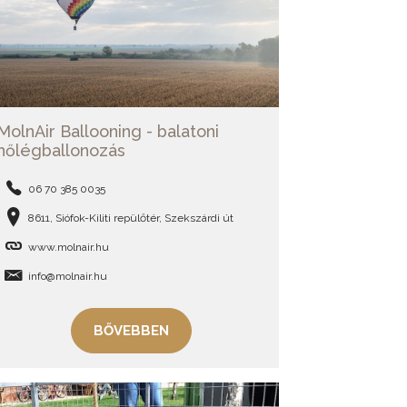
MolnAir Ballooning - balatoni
hőlégballonozás
06 70 385 0035
8611, Siófok-Kiliti repülőtér, Szekszárdi út
www.molnair.hu
info@molnair.hu
BŐVEBBEN