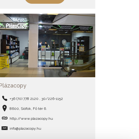
Plázacopy
+36 (70) 778 2120 , 30/226-1152
8600, Siófok, Fő tér 6.
http://www.plazacopy.hu
info@plazacopy.hu