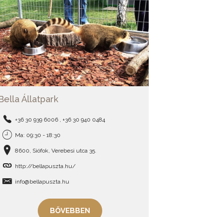
Bella Állatpark
+36 30 939 6006 , +36 30 940 0484
Ma: 09:30 - 18:30
8600, Siófok, Verebesi utca 35.
http://bellapuszta.hu/
info@bellapuszta.hu
BŐVEBBEN