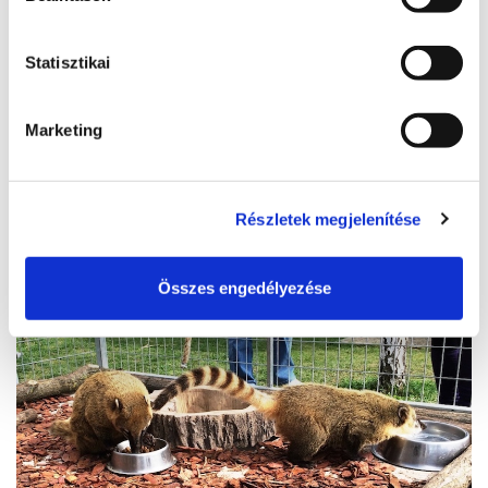
hőlégballonozás
Statisztikai
06 70 385 0035
8611, Siófok-Kiliti repülőtér, Szekszárdi út
Marketing
www.molnair.hu
info@molnair.hu
Részletek megjelenítése
BŐVEBBEN
Összes engedélyezése