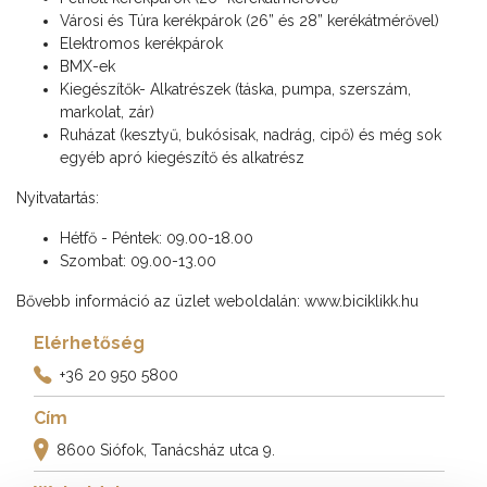
Városi és Túra kerékpárok (
26” és
28” kerékátmérővel)
Elektromos kerékpárok
BMX-ek
Kiegészítők- Alkatrészek (táska, pumpa, szerszám,
markolat, zár)
Ruházat (kesztyű, bukósisak, nadrág, cipő) és még sok
egyéb apró kiegészítő és alkatrész
Nyitvatartás:
Hétfő - Péntek: 09.00-18.00
Szombat: 09.00-13.00
Bővebb információ az üzlet weboldalán: www.biciklikk.hu
Elérhetőség
+36 20 950 5800
Cím
8600 Siófok, Tanácsház utca 9.