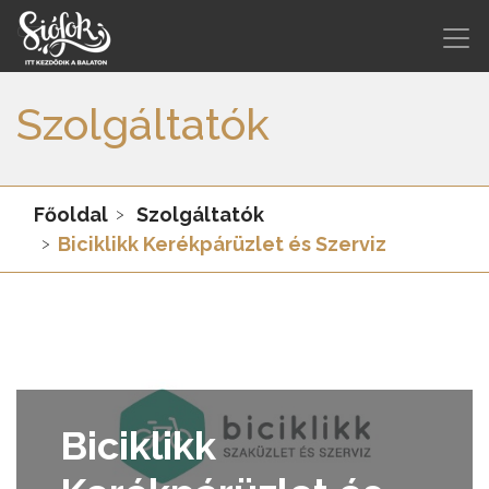
Szolgáltatók
Főoldal
Szolgáltatók
Biciklikk Kerékpárüzlet és Szerviz
Biciklikk