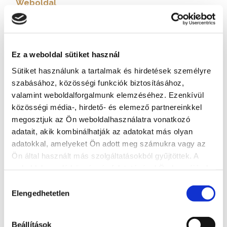
Weboldal
https://www.biciklikk.hu/
További szolgáltatók
Ez a weboldal sütiket használ
Sütiket használunk a tartalmak és hirdetések személyre
szabásához, közösségi funkciók biztosításához,
valamint weboldalforgalmunk elemzéséhez. Ezenkívül
közösségi média-, hirdető- és elemező partnereinkkel
megosztjuk az Ön weboldalhasználatra vonatkozó
adatait, akik kombinálhatják az adatokat más olyan
adatokkal, amelyeket Ön adott meg számukra vagy az
Ön által használt más szolgáltatásokból gyűjtöttek. A
weboldalon való böngészés folytatásával Ön hozzájárul a
sütik használatához.
Hozzájárulás
Elengedhetetlen
kiválasztása
MolnAir Ballooning - balatoni
Beállítások