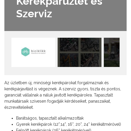
Kerékpárüzlet és
Szerviz
Az üzletben új, minőségi kerékpárokat forgalmaznak és
kerékpárjavítást is végeznek. A szerviz gyors, tiszta és pontos,
garanciát vállalnak a náluk javított kerékpárokra. Tapasztalt
munkatársaik szívesen fogadják kérdéseiket, panaszaikat,
észrevételeiket.
Barátságos, tapasztalt alkalmazottak
Gyerek kerékpárok (
12”
,14”,
16”,
20”,
24” kerékátmérővel)
Felnőtt kerékpárok (
26” kerékátmérővel)