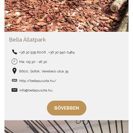
Bella Állatpark
+36 30 939 6006 , +36 30 940 0484
Ma: 09:30 - 18:30
8600, Siófok, Verebesi utca 35.
http://bellapuszta.hu/
info@bellapuszta.hu
BŐVEBBEN